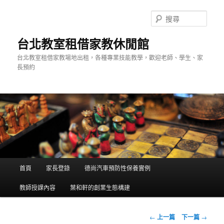
搜
尋
台北教室租借家教休閒館
台北教室租借家教場地出租，各種專業技能教學，歡迎老師、學生、家
長預約
主
首頁
家長登錄
德尚汽車預防性保養實例
跳
選
單
教師授課內容
葉和軒的創業生態構建
到
主
瀏
←
上一篇
下一篇
→