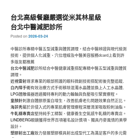
內
二
台北高級餐廳嚴選從米其林星級
容
內
台北中醫減肥診所
容
Posted on
2026-03-24
中醫診所專精中醫五型減重與體質調理，結合中醫辨證與現代檢測
技術，提供個人化減重、穴位埋線及中醫美容服務dcard上看到許
多版友都推薦
台北中醫減肥
診所結合中醫健康減重搭配專精中醫五型減重與體質
調理。
近視雷射
尋求專業的眼部照護的眼科微創技術搭配術後完整追蹤,
白內障手術
有效治療方式手術移除混濁水晶體並換上人工水晶體,
LPG
體雕儀器透過獨特專利的動力輪軸與負壓吸引緊實療程。
童顏針
刺激自體膠原蛋白增生，改善肌膚老化問題效果自然正比。
海菲秀
屬於非侵入式的專業肌膚管理療程深層清潔吸取粉刺油脂。
牛軋糖專賣店
堅持純手工精製、健康養生空氣感牛軋糖的專賣店。
LINDBERG
眼鏡獲得世界百項著名設計獎項、獨具丹麥風情的美學
設計。
塑膠射出工廠
致力發展塑膠模具射出成型代工為滿足客戶的多元需