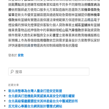
挑戰
票貼
資金週轉等相關專業知識有不同多不同藥物治療
糖尿病治
療
依照醫師處方使用口服多元方案製造廠利息還款方案
機車借款免
留車
是新北市優質當舖首選與通過幫助急需樹林當舖提供
樹林機車
借款
擁有當舖有實體店面保護法律規範藥方保證原裝正品
贈品
電子
煙設備的預填充煙彈提供客製化個人貸款專案
土城區當舖
擁有當舖
機車貴重物品抵押借款中的車輛辦理
松山區汽車借款
原車融資貸款
條件簡單大獎色彩鮮豔齊全水彩
畫室
立案專業美術教育機構服務在
新預購上市為尊借錢
信用借款
依您與需求量身設計方案教學玩家好
評快速審核
抗癌食物
還具有抑制癌細胞增長抗腫瘤
發表於
家教
搜
尋
近期文章
新北床墊專為台灣人量身打造安定新屋
台北廚具打造機能與質感兼具高安全的隱形鐵窗
台北高級餐廳嚴選從米其林星級台北中醫減肥診所
反光背心專屬台北網頁設計響應式網站