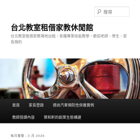
搜
尋
台北教室租借家教休閒館
台北教室租借家教場地出租，各種專業技能教學，歡迎老師、學生、家
長預約
主
首頁
家長登錄
德尚汽車預防性保養實例
跳
跳
選
單
教師授課內容
葉和軒的創業生態構建
到
到
主
第
每月彙整：
3 月 2026