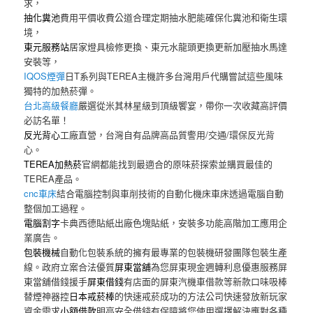
求，
抽化糞池
費用平價收費公道合理定期抽水肥能確保化糞池和衛生環
境，
東元服務站
居家燈具檢修更換、東元水龍頭更換更新加壓抽水馬達
安裝等，
IQOS煙彈
日T系列與TEREA主機許多台灣用戶代購嘗試這些風味
獨特的加熱菸彈。
台北高級餐廳
嚴選從米其林星級到頂級饗宴，帶你一次收藏高評價
必訪名單！
反光背心
工廠直營，台灣自有品牌高品質警用/交通/環保反光背
心。
TEREA加熱菸
官網都能找到最適合的原味菸探索並購買最佳的
TEREA產品。
cnc車床
結合電腦控制與車削技術的自動化機床車床透過電腦自動
整個加工過程。
電腦割字
卡典西德貼紙出廠色塊貼紙，安裝多功能高階加工應用企
業廣告。
包裝機械
自動化包裝系統的擁有最專業的包裝機研發團隊包裝生產
線。政府立案合法優質
屏東當舖
為您屏東現金週轉利息優惠服務屏
東當舖借錢援手
屏東借錢
有店面的屏東汽機車借款等新款口味吸棒
替煙神器控
日本戒菸棒
的快速戒菸成功的方法公司快速發放新玩家
資金需求
小額借款
明亮安全借錢有保障將您使用選擇解決應對各種